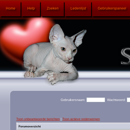
Home
Help
Zoeken
Ledenlijst
Gebruikerspaneel
Gebruikersnaam:
Wachtwoord:
Toon onbeantwoorde berichten
|
Toon actieve onderwerpen
Forumoverzicht