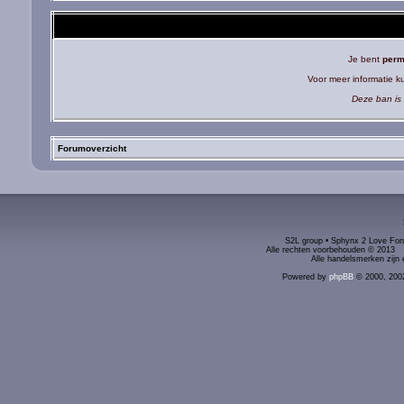
Je bent
perm
Voor meer informatie 
Deze ban is 
Forumoverzicht
S2L group • Sphynx 2 Love Foru
Alle rechten voorbehouden © 2
Alle handelsmerken zijn 
Powered by
phpBB
© 2000, 200