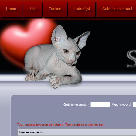
Home
Help
Zoeken
Ledenlijst
Gebruikerspaneel
Gebruikersnaam:
Wachtwoord:
Toon onbeantwoorde berichten
|
Toon actieve onderwerpen
Forumoverzicht