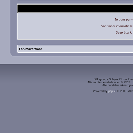
Je bent
perm
Voor meer informatie 
Deze ban is 
Forumoverzicht
S2L group • Sphynx 2 Love Foru
Alle rechten voorbehouden © 2
Alle handelsmerken zijn 
Powered by
phpBB
© 2000, 200