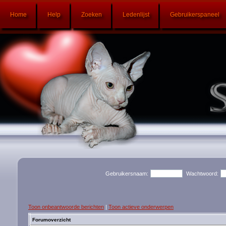
Home
Help
Zoeken
Ledenlijst
Gebruikerspaneel
Gebruikersnaam:
Wachtwoord:
Toon onbeantwoorde berichten
|
Toon actieve onderwerpen
Forumoverzicht