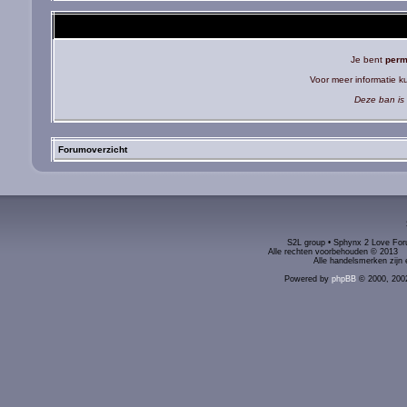
Je bent
perm
Voor meer informatie 
Deze ban is 
Forumoverzicht
S2L group • Sphynx 2 Love Foru
Alle rechten voorbehouden © 2
Alle handelsmerken zijn 
Powered by
phpBB
© 2000, 200