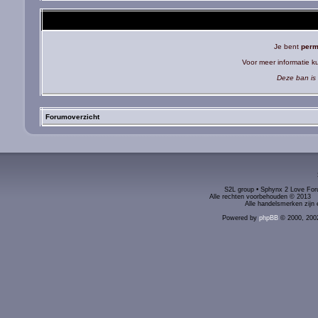
Je bent
perm
Voor meer informatie 
Deze ban is 
Forumoverzicht
S2L group • Sphynx 2 Love Foru
Alle rechten voorbehouden © 2
Alle handelsmerken zijn 
Powered by
phpBB
© 2000, 200