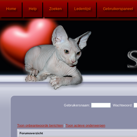
Home
Help
Zoeken
Ledenlijst
Gebruikerspaneel
Gebruikersnaam:
Wachtwoord:
Toon onbeantwoorde berichten
|
Toon actieve onderwerpen
Forumoverzicht