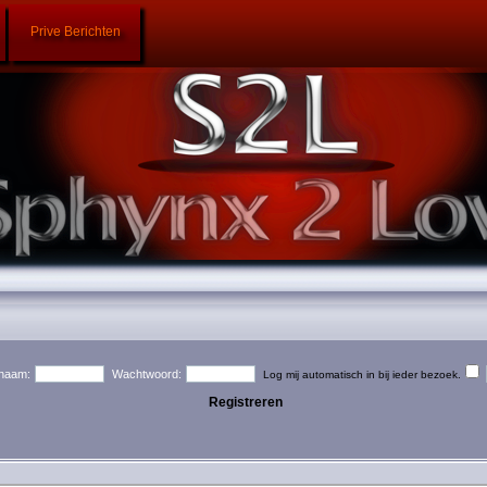
Prive Berichten
naam:
Wachtwoord:
Log mij automatisch in bij ieder bezoek.
Registreren