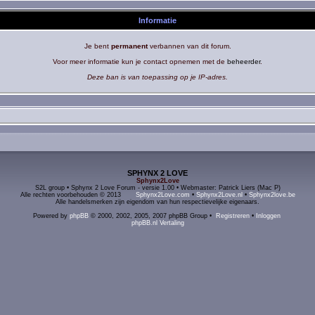
Informatie
Je bent
permanent
verbannen van dit forum.
Voor meer informatie kun je contact opnemen met de
beheerder
.
Deze ban is van toepassing op je IP-adres.
SPHYNX 2 LOVE
Sphynx2Love
S2L group • Sphynx 2 Love Forum - versie 1.00 • Webmaster: Patrick Liers (Mac P)
Alle rechten voorbehouden © 2013
Sphynx2Love.com
•
Sphynx2Love.nl
•
Sphynx2love.be
Alle handelsmerken zijn eigendom van hun respectievelijke eigenaars.
Powered by
phpBB
© 2000, 2002, 2005, 2007 phpBB Group •
Registreren
•
Inloggen
phpBB.nl Vertaling