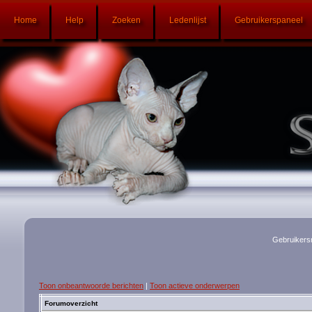
Home
Help
Zoeken
Ledenlijst
Gebruikerspaneel
Gebruikers
Toon onbeantwoorde berichten
|
Toon actieve onderwerpen
Forumoverzicht