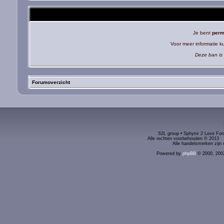
Je bent
perm
Voor meer informatie 
Deze ban is 
Forumoverzicht
S2L group • Sphynx 2 Love Foru
Alle rechten voorbehouden © 2
Alle handelsmerken zijn 
Powered by
phpBB
© 2000, 200