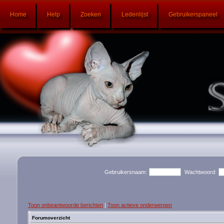
Home
Help
Zoeken
Ledenlijst
Gebruikerspaneel
Gebruikersnaam:
Wachtwoord:
Toon onbeantwoorde berichten
|
Toon actieve onderwerpen
Forumoverzicht