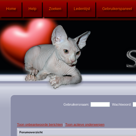
Home
Help
Zoeken
Ledenlijst
Gebruikerspaneel
Gebruikersnaam:
Wachtwoord:
Toon onbeantwoorde berichten
|
Toon actieve onderwerpen
Forumoverzicht