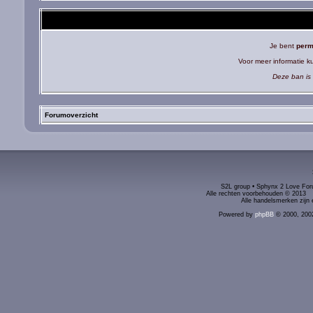
Je bent
perm
Voor meer informatie 
Deze ban is 
Forumoverzicht
S2L group • Sphynx 2 Love Foru
Alle rechten voorbehouden © 2
Alle handelsmerken zijn 
Powered by
phpBB
© 2000, 200