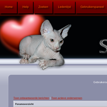
Home
Help
Zoeken
Ledenlijst
Gebruikerspaneel
Gebruikers
Toon onbeantwoorde berichten
|
Toon actieve onderwerpen
Forumoverzicht