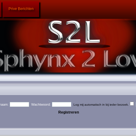
Prive Berichten
naam:
Wachtwoord:
Log mij automatisch in bij ieder bezoek.
Registreren