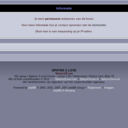
Informatie
Je bent
permanent
verbannen van dit forum.
Voor meer informatie kun je contact opnemen met de
beheerder
.
Deze ban is van toepassing op je IP-adres.
SPHYNX 2 LOVE
Sphynx2Love
S2L group • Sphynx 2 Love Forum - versie 1.00 • Webmaster: Patrick Liers (Mac P)
Alle rechten voorbehouden © 2013
Sphynx2Love.com
•
Sphynx2Love.nl
•
Sphynx2love.be
Alle handelsmerken zijn eigendom van hun respectievelijke eigenaars.
Powered by
phpBB
© 2000, 2002, 2005, 2007 phpBB Group •
Registreren
•
Inloggen
phpBB.nl Vertaling