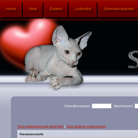
Home
Help
Zoeken
Ledenlijst
Gebruikerspaneel
Gebruikersnaam:
Wachtwoord:
Toon onbeantwoorde berichten
|
Toon actieve onderwerpen
Forumoverzicht