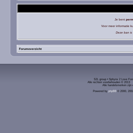
Je bent
perm
Voor meer informatie 
Deze ban is 
Forumoverzicht
S2L group • Sphynx 2 Love Foru
Alle rechten voorbehouden © 2
Alle handelsmerken zijn 
Powered by
phpBB
© 2000, 200