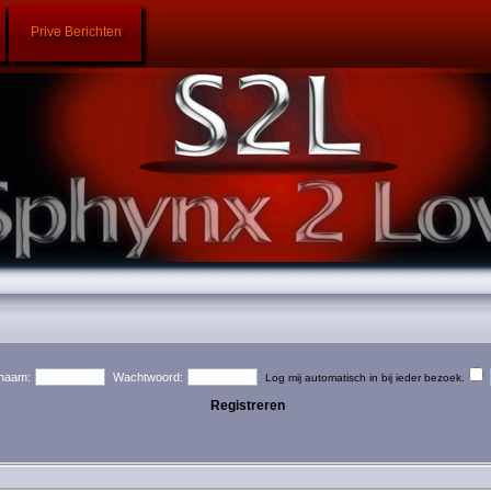
Prive Berichten
naam:
Wachtwoord:
Log mij automatisch in bij ieder bezoek.
Registreren