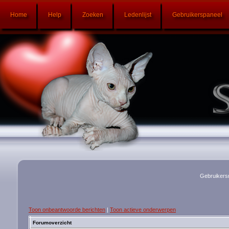
Home
Help
Zoeken
Ledenlijst
Gebruikerspaneel
Gebruikers
Toon onbeantwoorde berichten
|
Toon actieve onderwerpen
Forumoverzicht