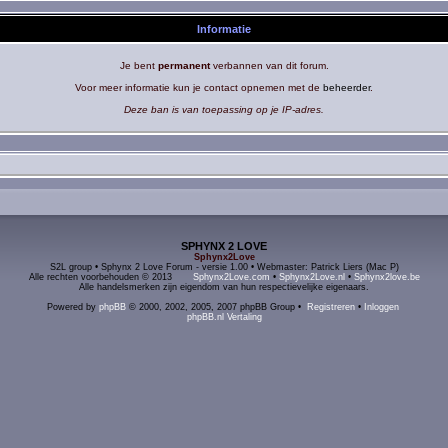
Informatie
Je bent
permanent
verbannen van dit forum.
Voor meer informatie kun je contact opnemen met de
beheerder
.
Deze ban is van toepassing op je IP-adres.
SPHYNX 2 LOVE
Sphynx2Love
S2L group • Sphynx 2 Love Forum - versie 1.00 • Webmaster: Patrick Liers (Mac P)
Alle rechten voorbehouden © 2013
Sphynx2Love.com
•
Sphynx2Love.nl
•
Sphynx2love.be
Alle handelsmerken zijn eigendom van hun respectievelijke eigenaars.
Powered by
phpBB
© 2000, 2002, 2005, 2007 phpBB Group •
Registreren
•
Inloggen
phpBB.nl Vertaling