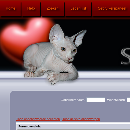
Home
Help
Zoeken
Ledenlijst
Gebruikerspaneel
Gebruikersnaam:
Wachtwoord:
Toon onbeantwoorde berichten
|
Toon actieve onderwerpen
Forumoverzicht