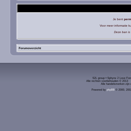
Je bent
perm
Voor meer informatie 
Deze ban is 
Forumoverzicht
S2L group • Sphynx 2 Love Foru
Alle rechten voorbehouden © 2
Alle handelsmerken zijn 
Powered by
phpBB
© 2000, 200