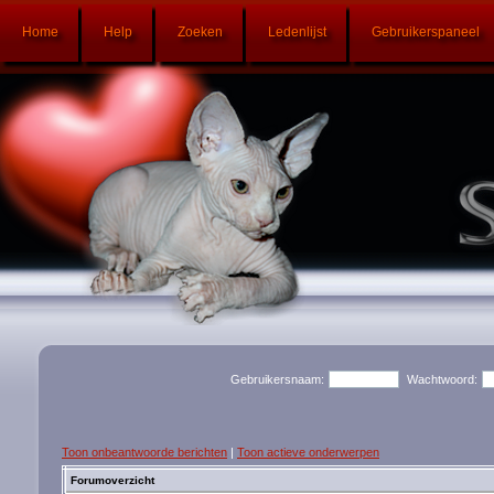
Home
Help
Zoeken
Ledenlijst
Gebruikerspaneel
Gebruikersnaam:
Wachtwoord:
Toon onbeantwoorde berichten
|
Toon actieve onderwerpen
Forumoverzicht