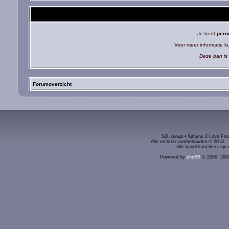
Je bent
perm
Voor meer informatie 
Deze ban is 
Forumoverzicht
S2L group • Sphynx 2 Love Foru
Alle rechten voorbehouden © 2
Alle handelsmerken zijn 
Powered by
phpBB
© 2000, 200