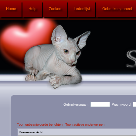
Home
Help
Zoeken
Ledenlijst
Gebruikerspaneel
Gebruikersnaam:
Wachtwoord:
Toon onbeantwoorde berichten
|
Toon actieve onderwerpen
Forumoverzicht