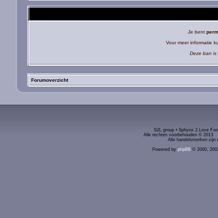
Je bent
perm
Voor meer informatie 
Deze ban is 
Forumoverzicht
S2L group • Sphynx 2 Love Foru
Alle rechten voorbehouden © 2
Alle handelsmerken zijn 
Powered by
phpBB
© 2000, 200