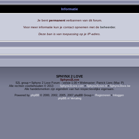
Informatie
Je bent
permanent
verbannen van dit forum.
Voor meer informatie kun je contact opnemen met de
beheerder
.
Deze ban is van toepassing op je IP-adres.
SPHYNX 2 LOVE
Sphynx2Love
S2L group • Sphynx 2 Love Forum - versie 1.00 • Webmaster: Patrick Liers (Mac P)
Alle rechten voorbehouden © 2013
Sphynx2Love.com
•
Sphynx2Love.nl
•
Sphynx2love.be
Alle handelsmerken zijn eigendom van hun respectievelijke eigenaars.
Powered by
phpBB
© 2000, 2002, 2005, 2007 phpBB Group •
Registreren
•
Inloggen
phpBB.nl Vertaling