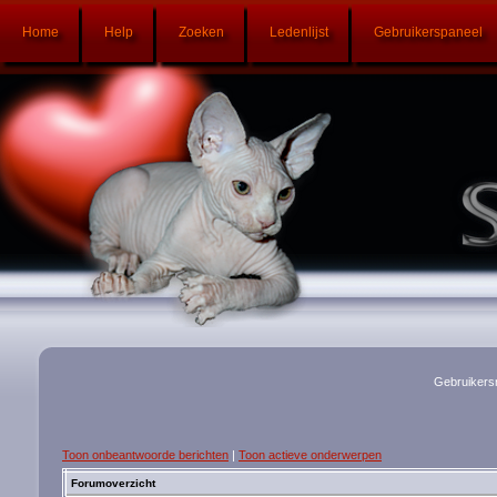
Home
Help
Zoeken
Ledenlijst
Gebruikerspaneel
Gebruikers
Toon onbeantwoorde berichten
|
Toon actieve onderwerpen
Forumoverzicht