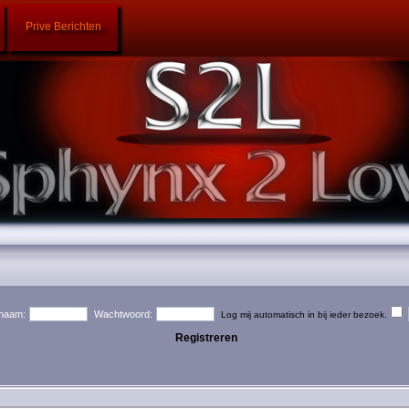
Prive Berichten
naam:
Wachtwoord:
Log mij automatisch in bij ieder bezoek.
Registreren