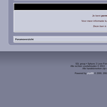
Je bent
perm
Voor meer informatie 
Deze ban is 
Forumoverzicht
S2L group • Sphynx 2 Love Foru
Alle rechten voorbehouden © 2
Alle handelsmerken zijn 
Powered by
phpBB
© 2000, 200