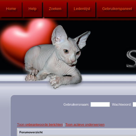
Home
Help
Zoeken
Ledenlijst
Gebruikerspaneel
Gebruikersnaam:
Wachtwoord:
Toon onbeantwoorde berichten
|
Toon actieve onderwerpen
Forumoverzicht