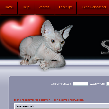
Home
Help
Zoeken
Ledenlijst
Gebruikerspaneel
Gebruikersnaam:
Wachtwoord:
Toon onbeantwoorde berichten
|
Toon actieve onderwerpen
Forumoverzicht