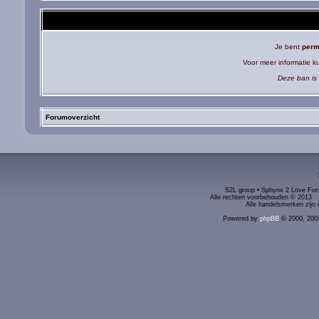
Je bent
perm
Voor meer informatie 
Deze ban is 
Forumoverzicht
S2L group • Sphynx 2 Love Foru
Alle rechten voorbehouden © 2
Alle handelsmerken zijn 
Powered by
phpBB
© 2000, 200