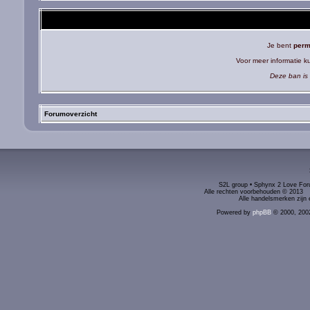
Je bent
perm
Voor meer informatie 
Deze ban is 
Forumoverzicht
S2L group • Sphynx 2 Love Foru
Alle rechten voorbehouden © 2
Alle handelsmerken zijn 
Powered by
phpBB
© 2000, 200