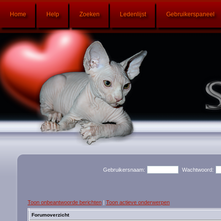
Home
Help
Zoeken
Ledenlijst
Gebruikerspaneel
Gebruikersnaam:
Wachtwoord:
Toon onbeantwoorde berichten
|
Toon actieve onderwerpen
Forumoverzicht