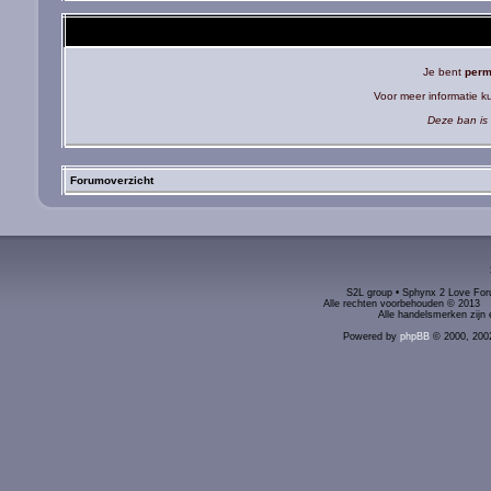
Je bent
perm
Voor meer informatie 
Deze ban is 
Forumoverzicht
S2L group • Sphynx 2 Love Foru
Alle rechten voorbehouden © 2
Alle handelsmerken zijn 
Powered by
phpBB
© 2000, 200