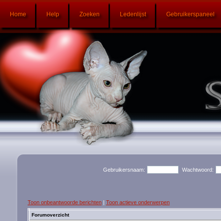
Home
Help
Zoeken
Ledenlijst
Gebruikerspaneel
Gebruikersnaam:
Wachtwoord:
Toon onbeantwoorde berichten
|
Toon actieve onderwerpen
Forumoverzicht