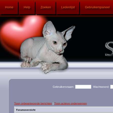
Home
Help
Zoeken
Ledenlijst
Gebruikerspaneel
Gebruikersnaam:
Wachtwoord:
Toon onbeantwoorde berichten
|
Toon actieve onderwerpen
Forumoverzicht