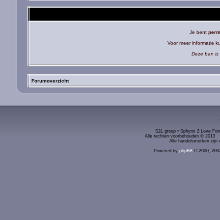
Je bent
perm
Voor meer informatie 
Deze ban is 
Forumoverzicht
S2L group • Sphynx 2 Love Foru
Alle rechten voorbehouden © 2
Alle handelsmerken zijn 
Powered by
phpBB
© 2000, 200