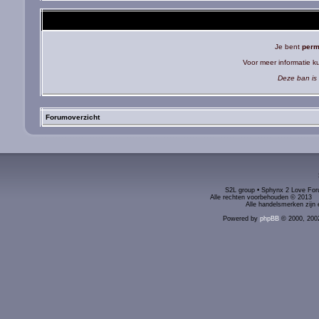
Je bent
perm
Voor meer informatie 
Deze ban is 
Forumoverzicht
S2L group • Sphynx 2 Love Foru
Alle rechten voorbehouden © 2
Alle handelsmerken zijn 
Powered by
phpBB
© 2000, 200