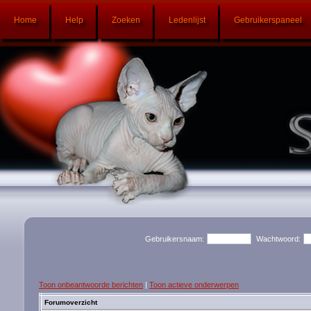
Home
Help
Zoeken
Ledenlijst
Gebruikerspaneel
Gebruikersnaam:
Wachtwoord:
Toon onbeantwoorde berichten
|
Toon actieve onderwerpen
Forumoverzicht