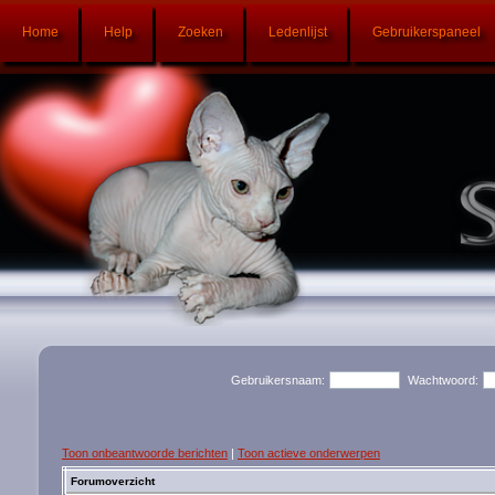
Home
Help
Zoeken
Ledenlijst
Gebruikerspaneel
Gebruikersnaam:
Wachtwoord:
Toon onbeantwoorde berichten
|
Toon actieve onderwerpen
Forumoverzicht