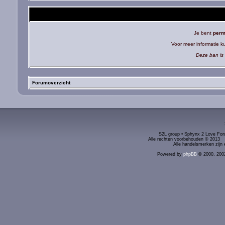
Je bent
perm
Voor meer informatie 
Deze ban is 
Forumoverzicht
S2L group • Sphynx 2 Love Foru
Alle rechten voorbehouden © 2
Alle handelsmerken zijn 
Powered by
phpBB
© 2000, 200