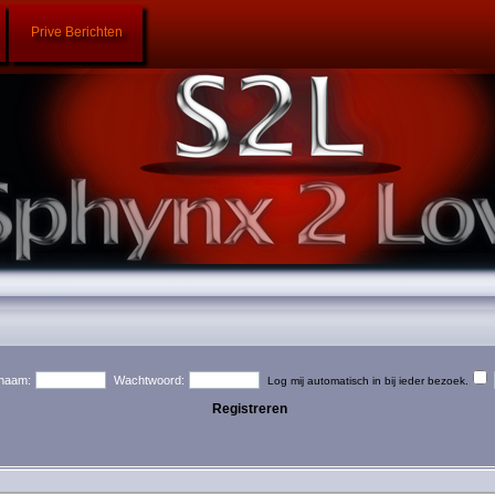
Prive Berichten
naam:
Wachtwoord:
Log mij automatisch in bij ieder bezoek.
Registreren