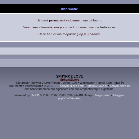
Informatie
Je bent
permanent
verbannen van dit forum.
Voor meer informatie kun je contact opnemen met de
beheerder
.
Deze ban is van toepassing op je IP-adres.
SPHYNX 2 LOVE
Sphynx2Love
S2L group • Sphynx 2 Love Forum - versie 1.00 • Webmaster: Patrick Liers (Mac P)
Alle rechten voorbehouden © 2013
Sphynx2Love.com
•
Sphynx2Love.nl
•
Sphynx2love.be
Alle handelsmerken zijn eigendom van hun respectievelijke eigenaars.
Powered by
phpBB
© 2000, 2002, 2005, 2007 phpBB Group •
Registreren
•
Inloggen
phpBB.nl Vertaling