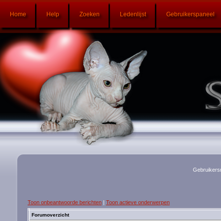
Home
Help
Zoeken
Ledenlijst
Gebruikerspaneel
Gebruikers
Toon onbeantwoorde berichten
|
Toon actieve onderwerpen
Forumoverzicht