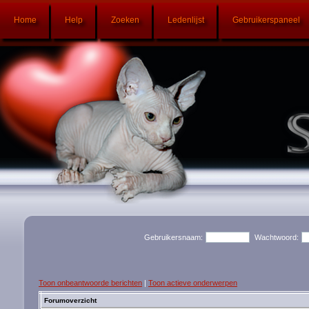
Home
Help
Zoeken
Ledenlijst
Gebruikerspaneel
Gebruikersnaam:
Wachtwoord:
Toon onbeantwoorde berichten
|
Toon actieve onderwerpen
Forumoverzicht