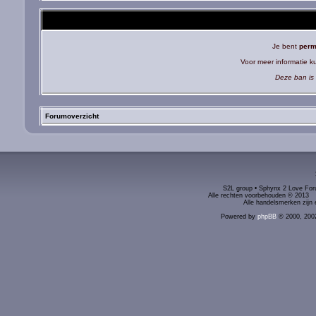
Je bent
perm
Voor meer informatie 
Deze ban is 
Forumoverzicht
S2L group • Sphynx 2 Love Foru
Alle rechten voorbehouden © 2
Alle handelsmerken zijn 
Powered by
phpBB
© 2000, 200