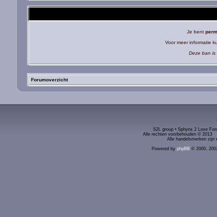
Je bent
perm
Voor meer informatie 
Deze ban is 
Forumoverzicht
S2L group • Sphynx 2 Love Foru
Alle rechten voorbehouden © 2
Alle handelsmerken zijn 
Powered by
phpBB
© 2000, 200