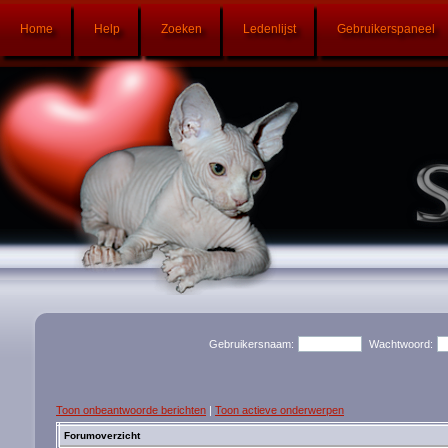
Home
Help
Zoeken
Ledenlijst
Gebruikerspaneel
Gebruikersnaam:
Wachtwoord:
Toon onbeantwoorde berichten
|
Toon actieve onderwerpen
Forumoverzicht