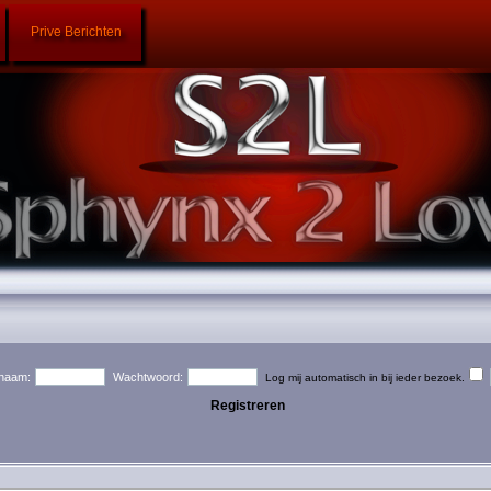
Prive Berichten
naam:
Wachtwoord:
Log mij automatisch in bij ieder bezoek.
Registreren