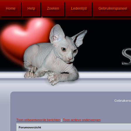
Home
Help
Zoeken
Ledenlijst
Gebruikerspaneel
Gebruikers
Toon onbeantwoorde berichten
|
Toon actieve onderwerpen
Forumoverzicht