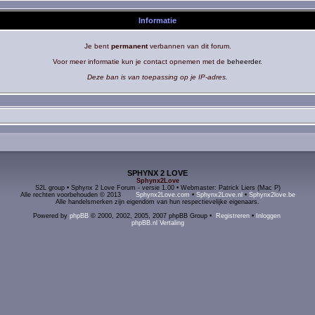
Informatie
Je bent
permanent
verbannen van dit forum.
Voor meer informatie kun je contact opnemen met de
beheerder
.
Deze ban is van toepassing op je IP-adres.
SPHYNX 2 LOVE
Sphynx2Love
S2L group • Sphynx 2 Love Forum - versie 1.00 • Webmaster: Patrick Liers (Mac P)
Alle rechten voorbehouden © 2013
Sphynx2Love.com
•
Sphynx2Love.nl
•
Sphynx2love.be
Alle handelsmerken zijn eigendom van hun respectievelijke eigenaars.
Powered by
phpBB
© 2000, 2002, 2005, 2007 phpBB Group •
Registreren
•
Inloggen
phpBB.nl Vertaling