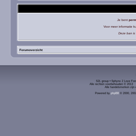
Je bent
perm
Voor meer informatie 
Deze ban is 
Forumoverzicht
S2L group • Sphynx 2 Love Foru
Alle rechten voorbehouden © 2
Alle handelsmerken zijn 
Powered by
phpBB
© 2000, 200