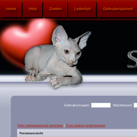
Home
Help
Zoeken
Ledenlijst
Gebruikerspaneel
Gebruikersnaam:
Wachtwoord:
Toon onbeantwoorde berichten
|
Toon actieve onderwerpen
Forumoverzicht