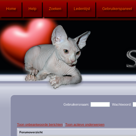
Home
Help
Zoeken
Ledenlijst
Gebruikerspaneel
Gebruikersnaam:
Wachtwoord:
Toon onbeantwoorde berichten
|
Toon actieve onderwerpen
Forumoverzicht