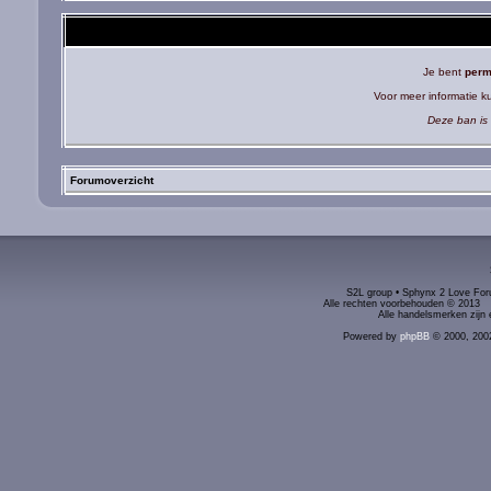
Je bent
perm
Voor meer informatie 
Deze ban is 
Forumoverzicht
S2L group • Sphynx 2 Love Foru
Alle rechten voorbehouden © 2
Alle handelsmerken zijn 
Powered by
phpBB
© 2000, 200