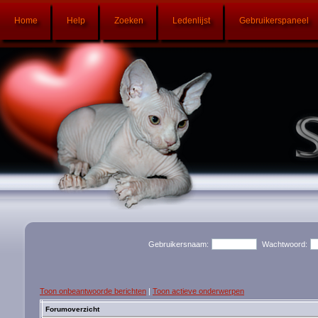
Home
Help
Zoeken
Ledenlijst
Gebruikerspaneel
Gebruikersnaam:
Wachtwoord:
Toon onbeantwoorde berichten
|
Toon actieve onderwerpen
Forumoverzicht