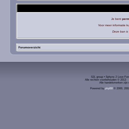
Je bent
perm
Voor meer informatie 
Deze ban is 
Forumoverzicht
S2L group • Sphynx 2 Love Foru
Alle rechten voorbehouden © 2
Alle handelsmerken zijn 
Powered by
phpBB
© 2000, 200