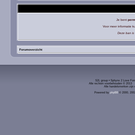
Je bent
perm
Voor meer informatie 
Deze ban is 
Forumoverzicht
S2L group • Sphynx 2 Love Foru
Alle rechten voorbehouden © 2
Alle handelsmerken zijn 
Powered by
phpBB
© 2000, 200