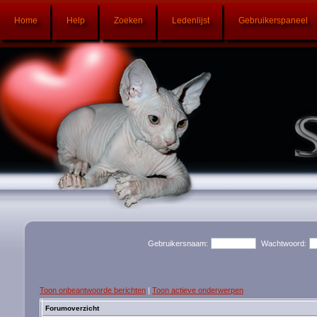
Home
Help
Zoeken
Ledenlijst
Gebruikerspaneel
Gebruikersnaam:
Wachtwoord:
Toon onbeantwoorde berichten
|
Toon actieve onderwerpen
Forumoverzicht