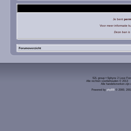
Je bent
perm
Voor meer informatie 
Deze ban is 
Forumoverzicht
S2L group • Sphynx 2 Love Foru
Alle rechten voorbehouden © 2
Alle handelsmerken zijn 
Powered by
phpBB
© 2000, 200