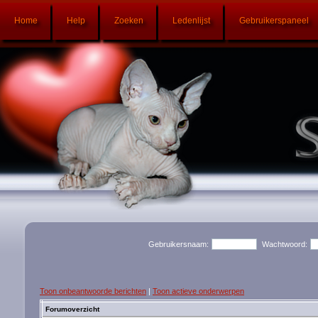
Home
Help
Zoeken
Ledenlijst
Gebruikerspaneel
Gebruikersnaam:
Wachtwoord:
Toon onbeantwoorde berichten
|
Toon actieve onderwerpen
Forumoverzicht