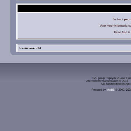
Je bent
perm
Voor meer informatie 
Deze ban is 
Forumoverzicht
S2L group • Sphynx 2 Love Foru
Alle rechten voorbehouden © 2
Alle handelsmerken zijn 
Powered by
phpBB
© 2000, 200