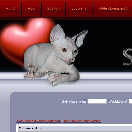
Home
Help
Zoeken
Ledenlijst
Gebruikerspaneel
Gebruikersnaam:
Wachtwoord:
Toon onbeantwoorde berichten
|
Toon actieve onderwerpen
Forumoverzicht