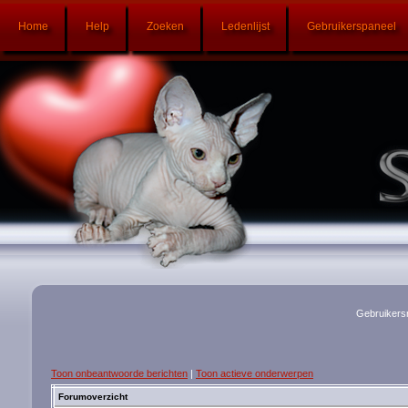
Home
Help
Zoeken
Ledenlijst
Gebruikerspaneel
Gebruikers
Toon onbeantwoorde berichten
|
Toon actieve onderwerpen
Forumoverzicht