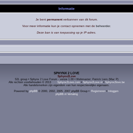
Informatie
Je bent
permanent
verbannen van dit forum.
Voor meer informatie kun je contact opnemen met de
beheerder
.
Deze ban is van toepassing op je IP-adres.
SPHYNX 2 LOVE
Sphynx2Love
S2L group • Sphynx 2 Love Forum - versie 1.00 • Webmaster: Patrick Liers (Mac P)
Alle rechten voorbehouden © 2013
Sphynx2Love.com
•
Sphynx2Love.nl
•
Sphynx2love.be
Alle handelsmerken zijn eigendom van hun respectievelijke eigenaars.
Powered by
phpBB
© 2000, 2002, 2005, 2007 phpBB Group •
Registreren
•
Inloggen
phpBB.nl Vertaling