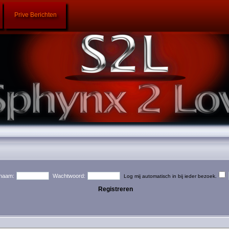
Prive Berichten
naam:
Wachtwoord:
Log mij automatisch in bij ieder bezoek.
Registreren