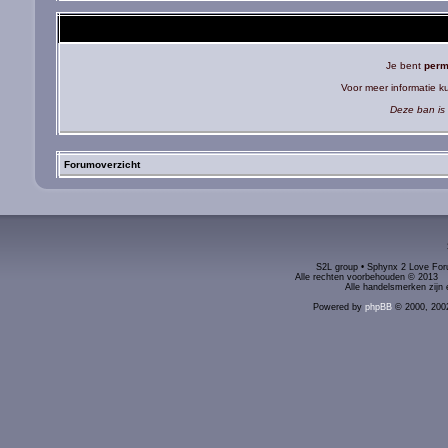
Je bent
perm
Voor meer informatie 
Deze ban is 
Forumoverzicht
S2L group • Sphynx 2 Love Foru
Alle rechten voorbehouden © 2
Alle handelsmerken zijn 
Powered by
phpBB
© 2000, 200