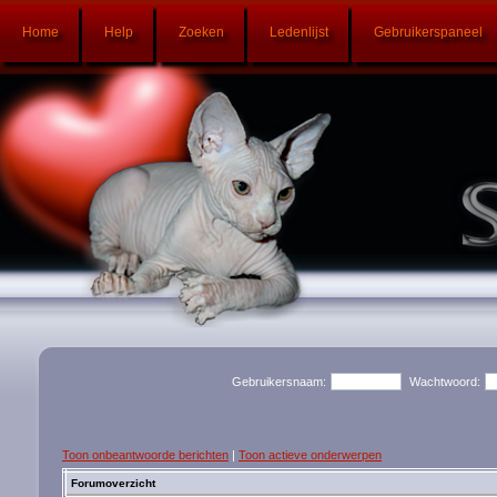
Home
Help
Zoeken
Ledenlijst
Gebruikerspaneel
Gebruikersnaam:
Wachtwoord:
Toon onbeantwoorde berichten
|
Toon actieve onderwerpen
Forumoverzicht