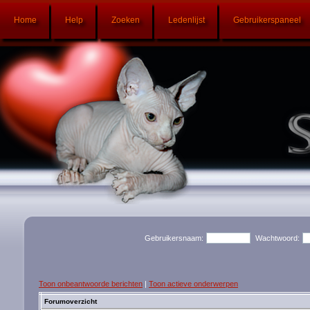
Home
Help
Zoeken
Ledenlijst
Gebruikerspaneel
Gebruikersnaam:
Wachtwoord:
Toon onbeantwoorde berichten
|
Toon actieve onderwerpen
Forumoverzicht