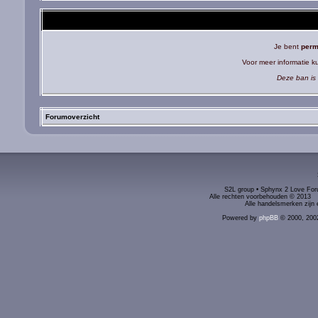
Je bent
perm
Voor meer informatie 
Deze ban is 
Forumoverzicht
S2L group • Sphynx 2 Love Foru
Alle rechten voorbehouden © 2
Alle handelsmerken zijn 
Powered by
phpBB
© 2000, 200