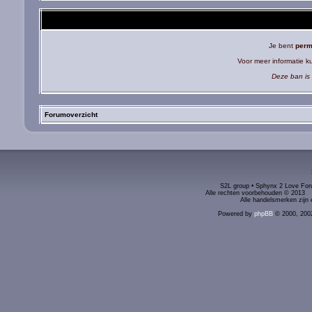
Je bent
perm
Voor meer informatie 
Deze ban is 
Forumoverzicht
S2L group • Sphynx 2 Love Foru
Alle rechten voorbehouden © 2
Alle handelsmerken zijn 
Powered by
phpBB
© 2000, 200