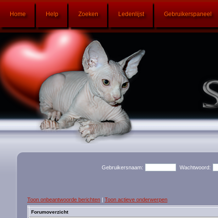
Home
Help
Zoeken
Ledenlijst
Gebruikerspaneel
Gebruikersnaam:
Wachtwoord:
Toon onbeantwoorde berichten
|
Toon actieve onderwerpen
Forumoverzicht