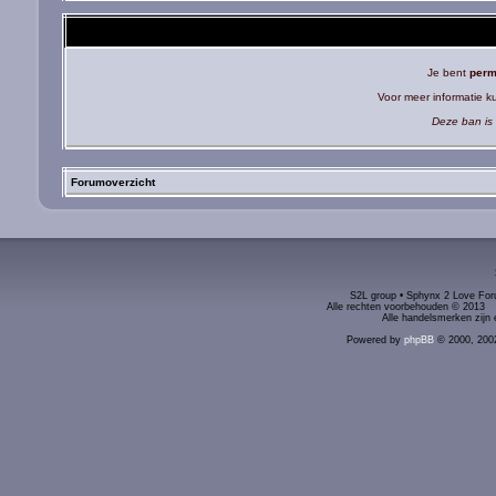
Je bent
perm
Voor meer informatie 
Deze ban is 
Forumoverzicht
S2L group • Sphynx 2 Love Foru
Alle rechten voorbehouden © 2
Alle handelsmerken zijn 
Powered by
phpBB
© 2000, 200