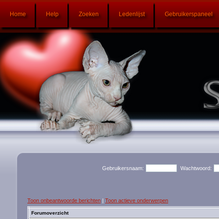
Home
Help
Zoeken
Ledenlijst
Gebruikerspaneel
Gebruikersnaam:
Wachtwoord:
Toon onbeantwoorde berichten
|
Toon actieve onderwerpen
Forumoverzicht