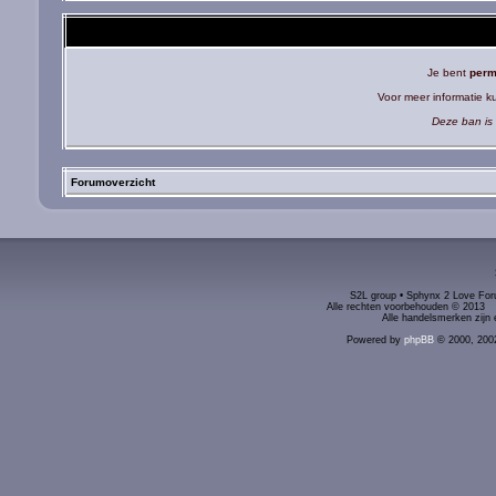
Je bent
perm
Voor meer informatie 
Deze ban is 
Forumoverzicht
S2L group • Sphynx 2 Love Foru
Alle rechten voorbehouden © 2
Alle handelsmerken zijn 
Powered by
phpBB
© 2000, 200