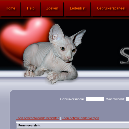
Home
Help
Zoeken
Ledenlijst
Gebruikerspaneel
Gebruikersnaam:
Wachtwoord:
Toon onbeantwoorde berichten
|
Toon actieve onderwerpen
Forumoverzicht