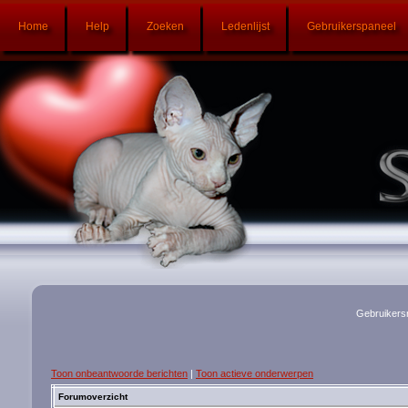
Home
Help
Zoeken
Ledenlijst
Gebruikerspaneel
Gebruikers
Toon onbeantwoorde berichten
|
Toon actieve onderwerpen
Forumoverzicht