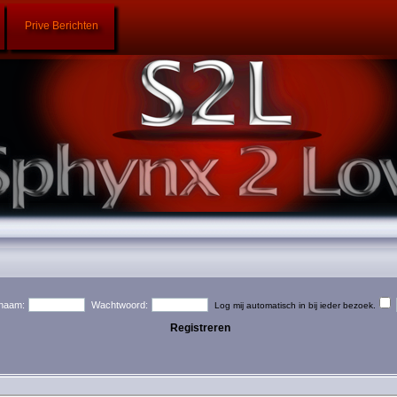
Prive Berichten
naam:
Wachtwoord:
Log mij automatisch in bij ieder bezoek.
Registreren