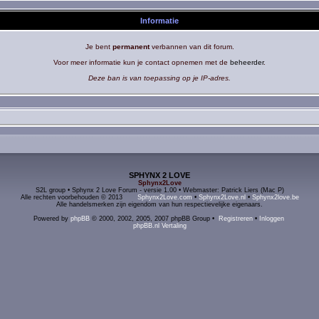
Informatie
Je bent
permanent
verbannen van dit forum.
Voor meer informatie kun je contact opnemen met de
beheerder
.
Deze ban is van toepassing op je IP-adres.
SPHYNX 2 LOVE
Sphynx2Love
S2L group • Sphynx 2 Love Forum - versie 1.00 • Webmaster: Patrick Liers (Mac P)
Alle rechten voorbehouden © 2013
Sphynx2Love.com
•
Sphynx2Love.nl
•
Sphynx2love.be
Alle handelsmerken zijn eigendom van hun respectievelijke eigenaars.
Powered by
phpBB
© 2000, 2002, 2005, 2007 phpBB Group •
Registreren
•
Inloggen
phpBB.nl Vertaling