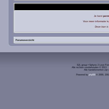
Je bent
perm
Voor meer informatie 
Deze ban is 
Forumoverzicht
S2L group • Sphynx 2 Love Foru
Alle rechten voorbehouden © 2
Alle handelsmerken zijn 
Powered by
phpBB
© 2000, 200