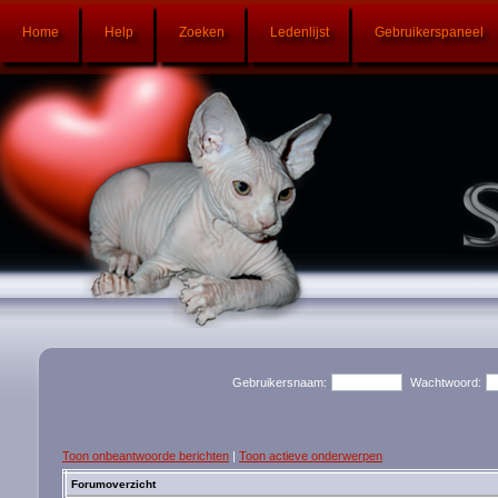
Home
Help
Zoeken
Ledenlijst
Gebruikerspaneel
Gebruikersnaam:
Wachtwoord:
Toon onbeantwoorde berichten
|
Toon actieve onderwerpen
Forumoverzicht