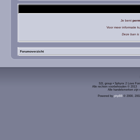
Je bent
perm
Voor meer informatie 
Deze ban is 
Forumoverzicht
S2L group • Sphynx 2 Love Foru
Alle rechten voorbehouden © 2
Alle handelsmerken zijn 
Powered by
phpBB
© 2000, 200