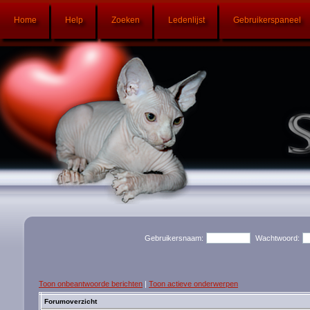
Home
Help
Zoeken
Ledenlijst
Gebruikerspaneel
Gebruikersnaam:
Wachtwoord:
Toon onbeantwoorde berichten
|
Toon actieve onderwerpen
Forumoverzicht