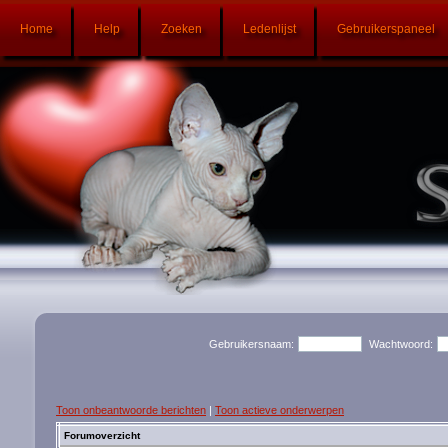
Home
Help
Zoeken
Ledenlijst
Gebruikerspaneel
Gebruikersnaam:
Wachtwoord:
Toon onbeantwoorde berichten
|
Toon actieve onderwerpen
Forumoverzicht