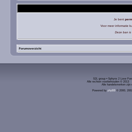
Je bent
perm
Voor meer informatie 
Deze ban is 
Forumoverzicht
S2L group • Sphynx 2 Love Foru
Alle rechten voorbehouden © 2
Alle handelsmerken zijn 
Powered by
phpBB
© 2000, 200