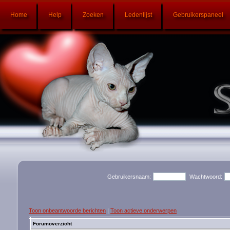
Home
Help
Zoeken
Ledenlijst
Gebruikerspaneel
Gebruikersnaam:
Wachtwoord:
Toon onbeantwoorde berichten
|
Toon actieve onderwerpen
Forumoverzicht