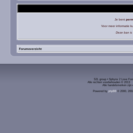
Je bent
perm
Voor meer informatie 
Deze ban is 
Forumoverzicht
S2L group • Sphynx 2 Love Foru
Alle rechten voorbehouden © 2
Alle handelsmerken zijn 
Powered by
phpBB
© 2000, 200