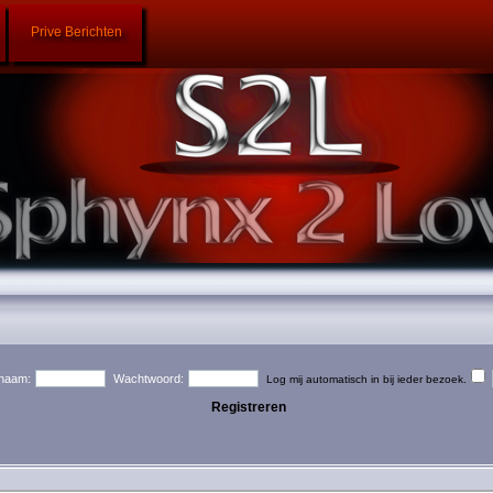
Prive Berichten
naam:
Wachtwoord:
Log mij automatisch in bij ieder bezoek.
Registreren