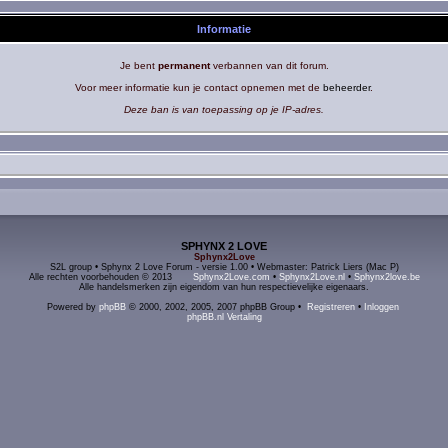
Informatie
Je bent
permanent
verbannen van dit forum.
Voor meer informatie kun je contact opnemen met de
beheerder
.
Deze ban is van toepassing op je IP-adres.
SPHYNX 2 LOVE
Sphynx2Love
S2L group • Sphynx 2 Love Forum - versie 1.00 • Webmaster: Patrick Liers (Mac P)
Alle rechten voorbehouden © 2013
Sphynx2Love.com
•
Sphynx2Love.nl
•
Sphynx2love.be
Alle handelsmerken zijn eigendom van hun respectievelijke eigenaars.
Powered by
phpBB
© 2000, 2002, 2005, 2007 phpBB Group •
Registreren
•
Inloggen
phpBB.nl Vertaling