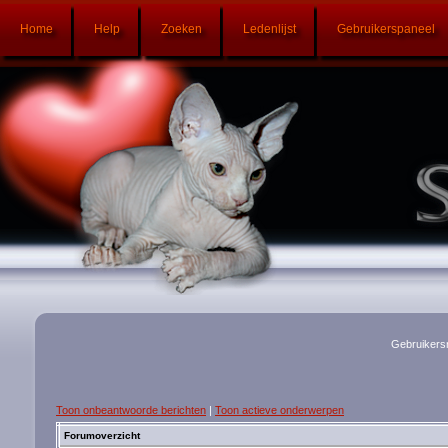
Home
Help
Zoeken
Ledenlijst
Gebruikerspaneel
Gebruikers
Toon onbeantwoorde berichten
|
Toon actieve onderwerpen
Forumoverzicht