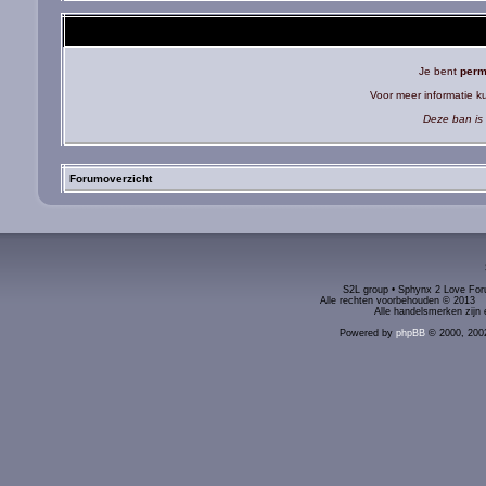
Je bent
perm
Voor meer informatie 
Deze ban is 
Forumoverzicht
S2L group • Sphynx 2 Love Foru
Alle rechten voorbehouden © 2
Alle handelsmerken zijn 
Powered by
phpBB
© 2000, 200