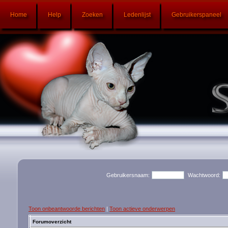
Home
Help
Zoeken
Ledenlijst
Gebruikerspaneel
Gebruikersnaam:
Wachtwoord:
Toon onbeantwoorde berichten
|
Toon actieve onderwerpen
Forumoverzicht