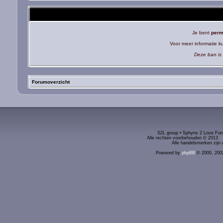
Je bent
perm
Voor meer informatie 
Deze ban is 
Forumoverzicht
S2L group • Sphynx 2 Love Foru
Alle rechten voorbehouden © 2
Alle handelsmerken zijn 
Powered by
phpBB
© 2000, 200