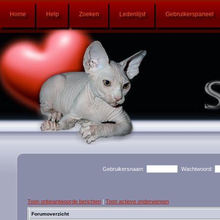
Home
Help
Zoeken
Ledenlijst
Gebruikerspaneel
Gebruikersnaam:
Wachtwoord:
Toon onbeantwoorde berichten
|
Toon actieve onderwerpen
Forumoverzicht