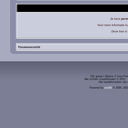
Je bent
perm
Voor meer informatie 
Deze ban is 
Forumoverzicht
S2L group • Sphynx 2 Love Foru
Alle rechten voorbehouden © 2
Alle handelsmerken zijn 
Powered by
phpBB
© 2000, 200