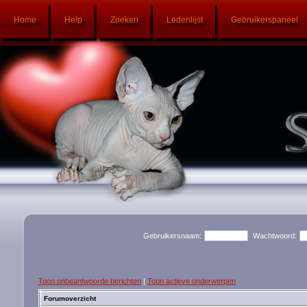
Home
Help
Zoeken
Ledenlijst
Gebruikerspaneel
Gebruikersnaam:
Wachtwoord:
Toon onbeantwoorde berichten
|
Toon actieve onderwerpen
Forumoverzicht