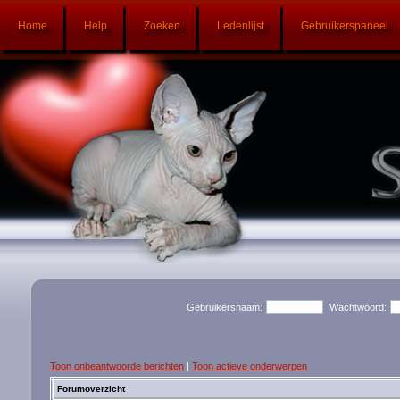
Home
Help
Zoeken
Ledenlijst
Gebruikerspaneel
Gebruikersnaam:
Wachtwoord:
Toon onbeantwoorde berichten
|
Toon actieve onderwerpen
Forumoverzicht