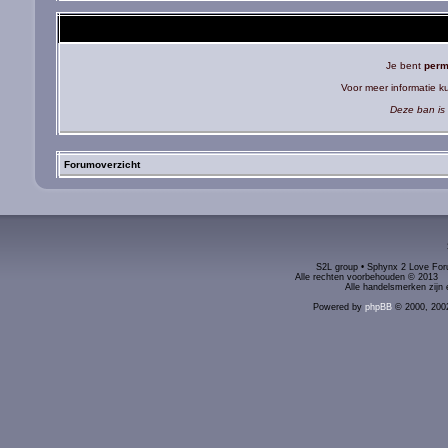
Je bent
perm
Voor meer informatie 
Deze ban is 
Forumoverzicht
S2L group • Sphynx 2 Love Foru
Alle rechten voorbehouden © 2
Alle handelsmerken zijn 
Powered by
phpBB
© 2000, 200