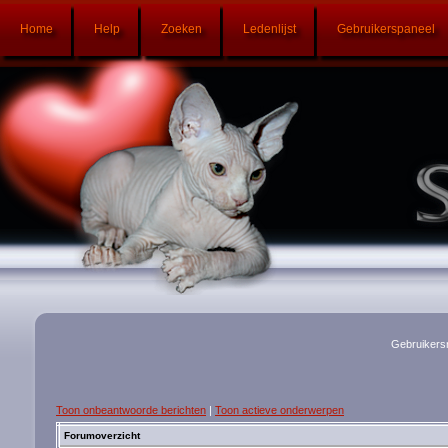
Home
Help
Zoeken
Ledenlijst
Gebruikerspaneel
Gebruikers
Toon onbeantwoorde berichten
|
Toon actieve onderwerpen
Forumoverzicht