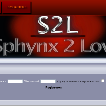
Prive Berichten
naam:
Wachtwoord:
Log mij automatisch in bij ieder bezoek.
Registreren