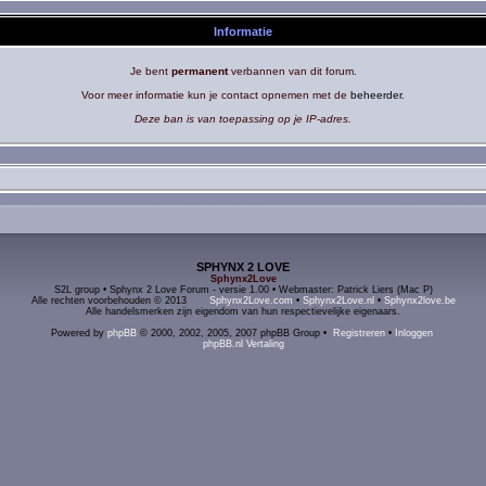
Informatie
Je bent
permanent
verbannen van dit forum.
Voor meer informatie kun je contact opnemen met de
beheerder
.
Deze ban is van toepassing op je IP-adres.
SPHYNX 2 LOVE
Sphynx2Love
S2L group • Sphynx 2 Love Forum - versie 1.00 • Webmaster: Patrick Liers (Mac P)
Alle rechten voorbehouden © 2013
Sphynx2Love.com
•
Sphynx2Love.nl
•
Sphynx2love.be
Alle handelsmerken zijn eigendom van hun respectievelijke eigenaars.
Powered by
phpBB
© 2000, 2002, 2005, 2007 phpBB Group •
Registreren
•
Inloggen
phpBB.nl Vertaling