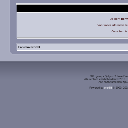
Je bent
perm
Voor meer informatie 
Deze ban is 
Forumoverzicht
S2L group • Sphynx 2 Love Foru
Alle rechten voorbehouden © 2
Alle handelsmerken zijn 
Powered by
phpBB
© 2000, 200