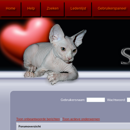
Home
Help
Zoeken
Ledenlijst
Gebruikerspaneel
Gebruikersnaam:
Wachtwoord:
Toon onbeantwoorde berichten
|
Toon actieve onderwerpen
Forumoverzicht