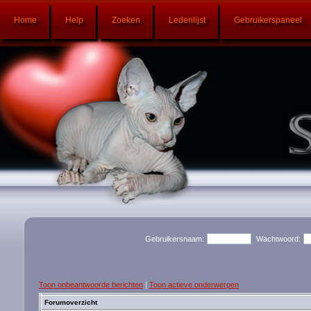
Home
Help
Zoeken
Ledenlijst
Gebruikerspaneel
Gebruikersnaam:
Wachtwoord:
Toon onbeantwoorde berichten
|
Toon actieve onderwerpen
Forumoverzicht