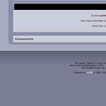
Je bent
perm
Voor meer informatie 
Deze ban is 
Forumoverzicht
S2L group • Sphynx 2 Love Foru
Alle rechten voorbehouden © 2
Alle handelsmerken zijn 
Powered by
phpBB
© 2000, 200